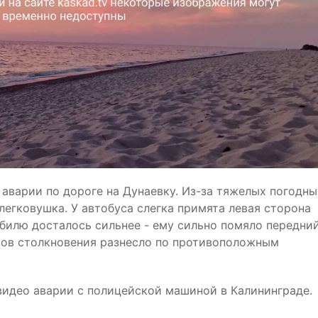
аварии по дороге на Дунаевку. Из-за тяжелых погодны
легковушка. У автобуса слегка примята левая сторона
обилю досталось сильнее - ему сильно помяло передни
иков столкновения разнесло по противоположным
 видео аварии с полицейской машиной в Калининграде.