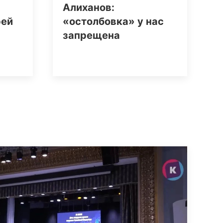
Алиханов:
рей
«остолбовка» у нас
запрещена