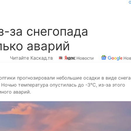
з-за снегопада
лько аварий
Читайте Каскад.тв
оптики прогнозировали небольшие осадки в виде снега
 Ночью температура опустилась до -3°C, из-за этого
много аварий.