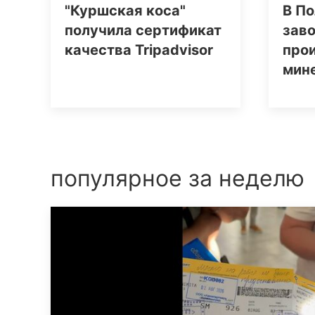
"Куршская коса"
В По
получила сертификат
заво
качества Tripаdvisor
про
мин
популярное за неделю