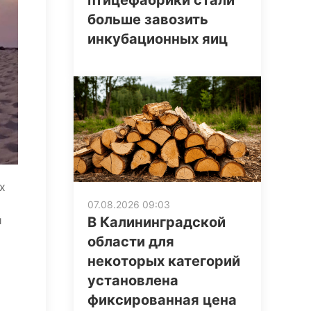
птицефабрики стали
больше завозить
инкубационных яиц
х
07.08.2026 09:03
й
В Калининградской
области для
некоторых категорий
установлена
фиксированная цена