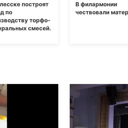
лесске построят
В филармонии
д по
чествовали мате
изводству торфо-
еральных смесей.