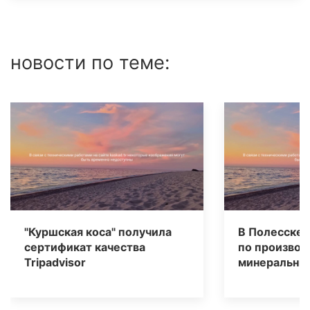
новости по теме:
"Куршская коса" получила
В Полесске 
сертификат качества
по производ
Tripаdvisor
минеральных