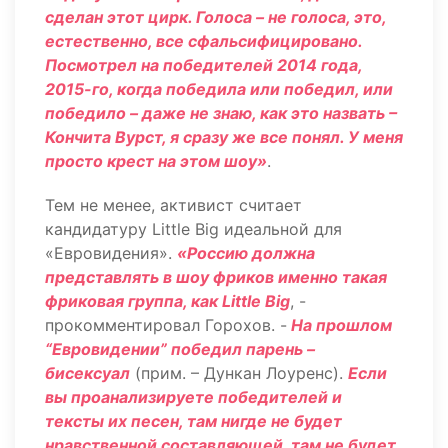
сделан этот цирк. Голоса – не голоса, это,
естественно, все сфальсифицировано.
Посмотрел на победителей 2014 года,
2015-го, когда победила или победил, или
победило – даже не знаю, как это назвать –
Кончита Вурст, я сразу же все понял. У меня
просто крест на этом шоу»
.
Тем не менее, активист считает
кандидатуру Little Big идеальной для
«Евровидения».
«Россию должна
представлять в шоу фриков именно такая
фриковая группа, как Little Big
, -
прокомментировал Горохов. -
На прошлом
“Евровидении” победил парень –
бисексуал
(прим. – Дункан Лоуренс).
Если
вы проанализируете победителей и
тексты их песен, там нигде не будет
нравственной составляющей, там не будет