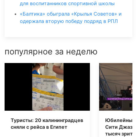
для воспитанников спортивной школы
«Балтика» обыграла «Крылья Советов» и
одержала вторую победу подряд в РПЛ
популярное за неделю
Туристы: 20 калининградцев
Юбилейный 
сняли с рейса в Египет
Сити Джаз» 
тысяч зрите