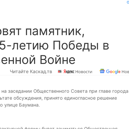
овят памятник,
75-летию Победы в
венной Войне
Читайте Каскад.тв
 на заседании Общественного Совета при главе города
льтате обсуждения, принято единогласное решение
по улице Баумана.
тектурной формы будет заниматься Общественная