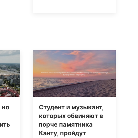
 но
Студент и музыкант,
в
которых обвиняют в
ить
порче памятника
х
Канту, пройдут