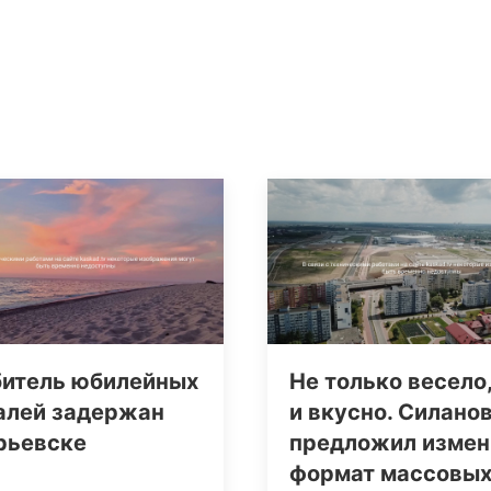
битель юбилейных
Не только весело,
алей задержан
и вкусно. Силано
рьевске
предложил измен
формат массовы