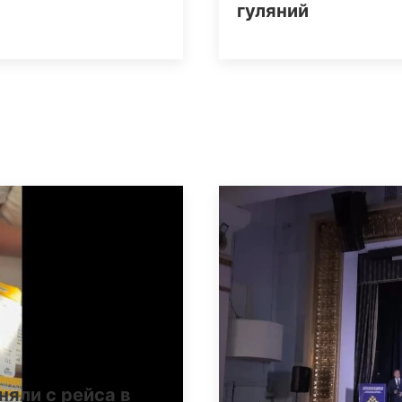
гуляний
няли с рейса в