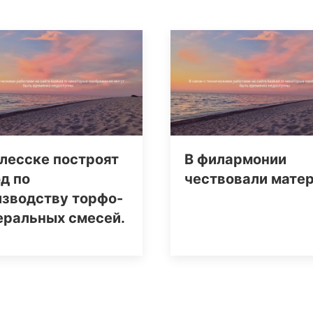
лесске построят
В филармонии
д по
чествовали мате
изводству торфо-
еральных смесей.