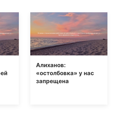
Алиханов:
рей
«остолбовка» у нас
запрещена