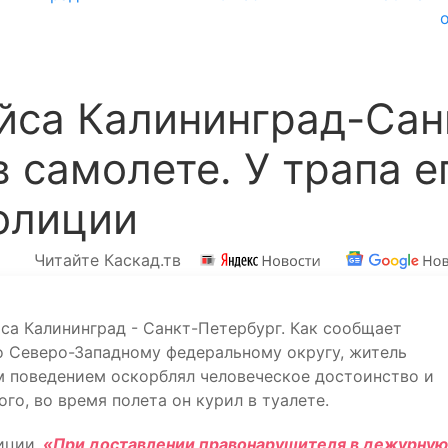
йса Калининград-Сан
 самолете. У трапа е
олиции
Читайте Каскад.тв
са Калининград - Санкт-Петербург. Как сообщает
о Северо-Западному федеральному округу, житель
м поведением оскорблял человеческое достоинство и
го, во время полета он курил в туалете.
иции.
«При доставлении правонарушителя в дежурную