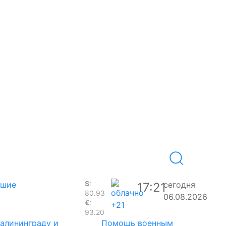
$
:
вшие
сегодня
17:21
80.93
06.08.2026
€
:
+21
93.20
Калининграду и
Помощь военным