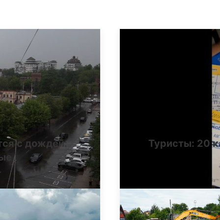
тся с дождей:
Туристы: 20 к
ные