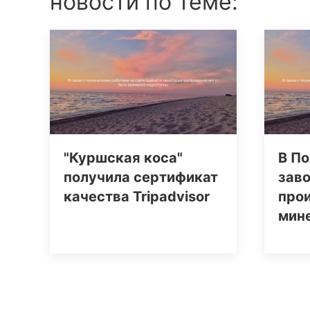
новости по теме:
"Куршская коса"
В По
получила сертификат
заво
качества Tripаdvisor
про
мин