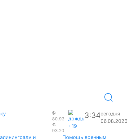
$
:
аку
сегодня
3:34
80.93
06.08.2026
€
:
+19
93.20
Калининграду и
Помощь военным