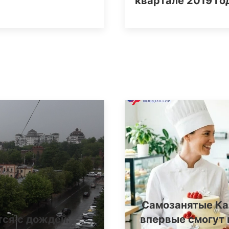
квартале 2019 го
Самозанятые Ка
тся с дождей:
впервые смогут 