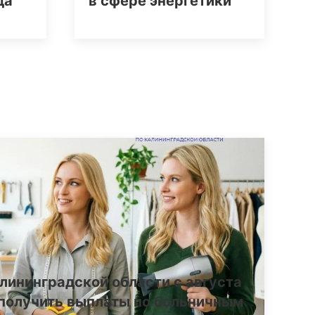
да
в сфере энергетики
лининградской области с августа
получить выплаты по больничным