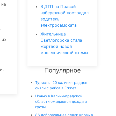
 на
В ДТП на Правой
набережной пострадал
водитель
электросамоката
.
Жительница
 их
Светлогорска стала
жертвой новой
мошеннической схемы
Популярное
и,
Туристы: 20 калининградцев
сняли с рейса в Египет
Ночью в Калининградской
области ожидаются дожди и
грозы
86 добровольцев сдали кровь в