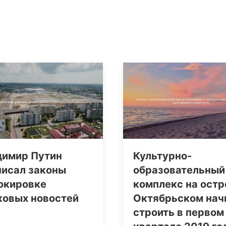
димир Путин
Культурно-
писал законы
образовательный
окировке
комплекс на остр
ковых новостей
Октябрьском нач
строить в первом