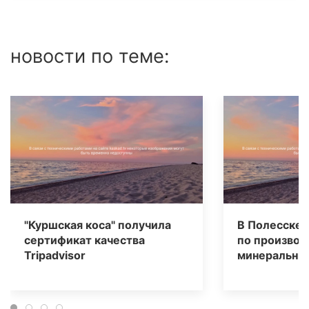
новости по теме:
"Куршская коса" получила
В Полесске 
сертификат качества
по производ
Tripаdvisor
минеральных