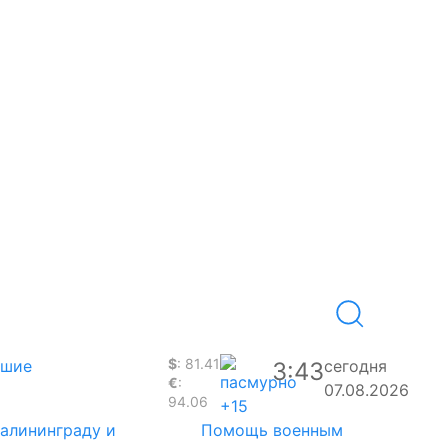
$
: 81.41
вшие
сегодня
3:43
€
:
07.08.2026
94.06
+15
Калининграду и
Помощь военным