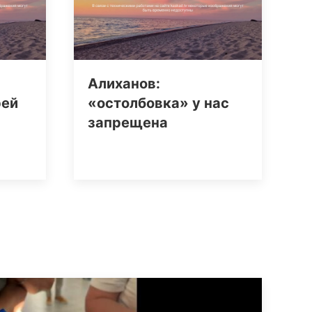
Алиханов:
рей
«остолбовка» у нас
запрещена