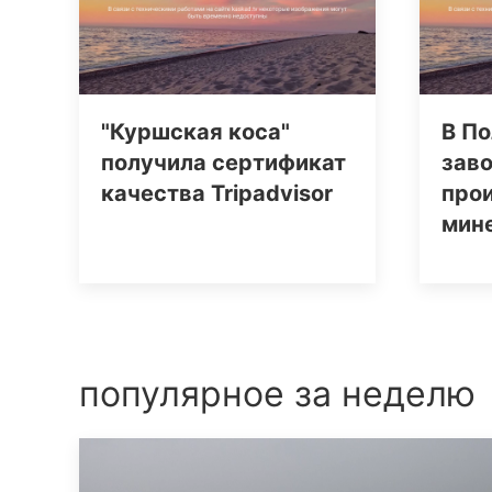
"Куршская коса"
В По
получила сертификат
заво
качества Tripаdvisor
про
мин
популярное за неделю