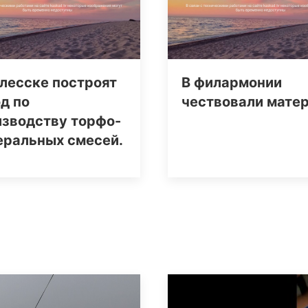
лесске построят
В филармонии
д по
чествовали мате
изводству торфо-
еральных смесей.