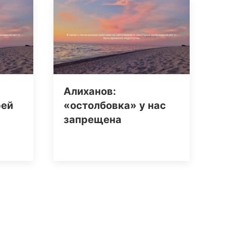
Алиханов:
рей
«остолбовка» у нас
запрещена