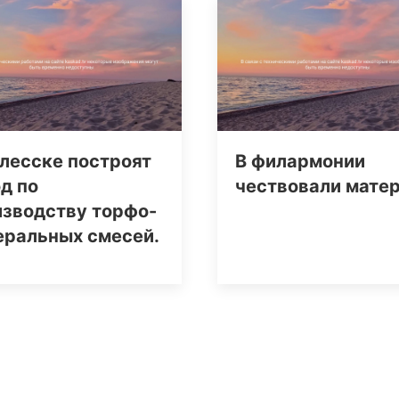
лесске построят
В филармонии
д по
чествовали мате
изводству торфо-
еральных смесей.