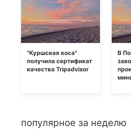
"Куршская коса"
В По
получила сертификат
заво
качества Tripаdvisor
про
мин
популярное за неделю