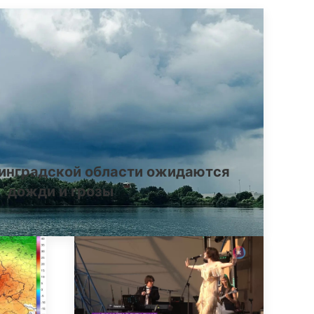
инградской области ожидаются
дожди и грозы