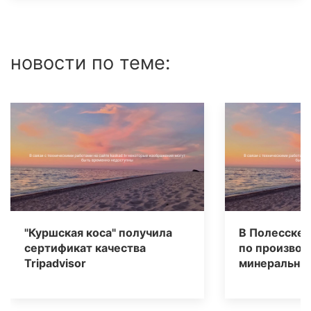
новости по теме:
"Куршская коса" получила
В Полесске 
сертификат качества
по производ
Tripаdvisor
минеральных