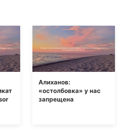
Алиханов:
икат
«остолбовка» у нас
sor
запрещена