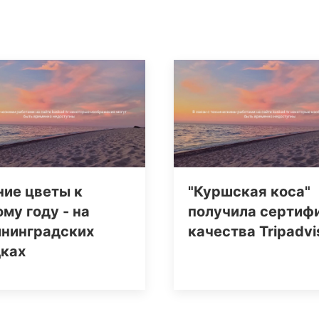
ние цветы к
"Куршская коса"
му году - на
получила сертиф
ининградских
качества Tripаdvi
дках