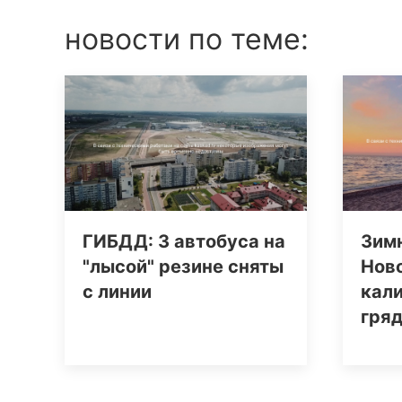
новости по теме:
ГИБДД: 3 автобуса на
Зим
"лысой" резине сняты
Ново
с линии
кал
гря