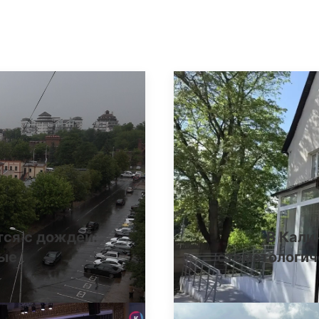
тся с дождей:
В Кали
ные
стоматологич