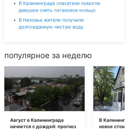
В Калининграде спасатели помогли
девушке снять титановое кольцо
В Низовье жители получили
долгожданную чистую воду
популярное за неделю
Август в Калининграде
В Калинингр
начнется с дождей: прогноз
новое стома