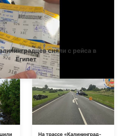
алининградцев сняли с рейса в
Египет
ршили
На трассе «Калининград-