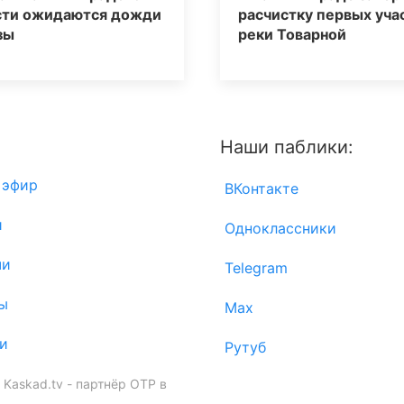
сти ожидаются дожди
расчистку первых уча
зы
реки Товарной
Наши паблики:
 эфир
ВКонтакте
и
Одноклассники
чи
Telegram
ы
Max
и
Рутуб
Kaskad.tv - партнёр ОТР в