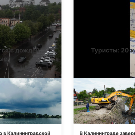
тся с дождей:
Туристы: 20 к
ные
ю в Калининградской
В Калининграде заве