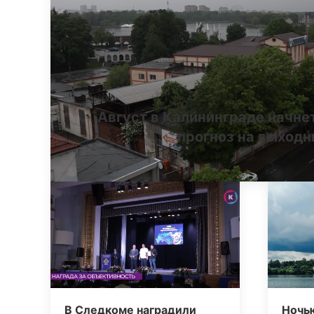
Август в Калининграде начне
прогноз на выход
В Следкоме наградили
Ночь