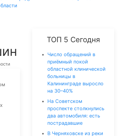
области
ТОП 5 Сегодня
шин
Число обращений в
приёмный покой
областной клинической
больницы в
Калининграде выросло
ом
на 30–40%
На Советском
ых
проспекте столкнулись
два автомобиля: есть
пострадавшие
В Черняховске из реки