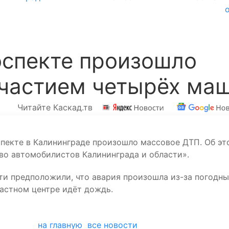
оспекте произошло
участием четырёх ма
Читайте Каскад.тв
оспекте в Калининграде произошло массовое ДТП. Об эт
о автомобилистов Калининграда и области».
ти предположили, что авария произошла из-за погодн
ластном центре идёт дождь.
на главную
все новости