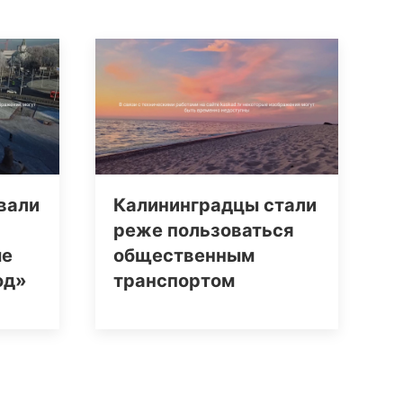
вали
Калининградцы стали
реже пользоваться
ме
общественным
од»
транспортом