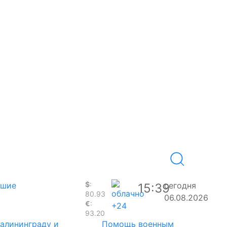
$
:
вшие
сегодня
15:39
80.93
06.08.2026
€
:
+24
93.20
Калининграду и
Помощь военным