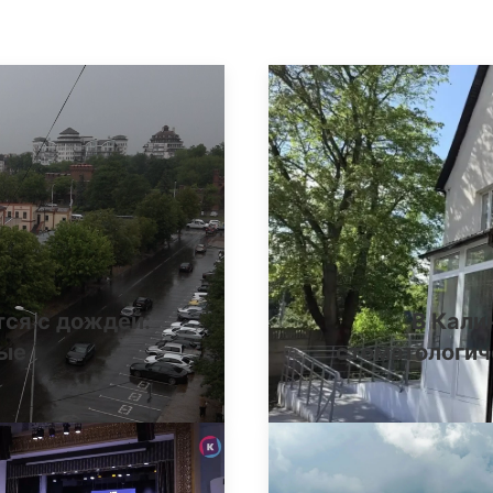
тся с дождей:
В Кали
ные
стоматологич