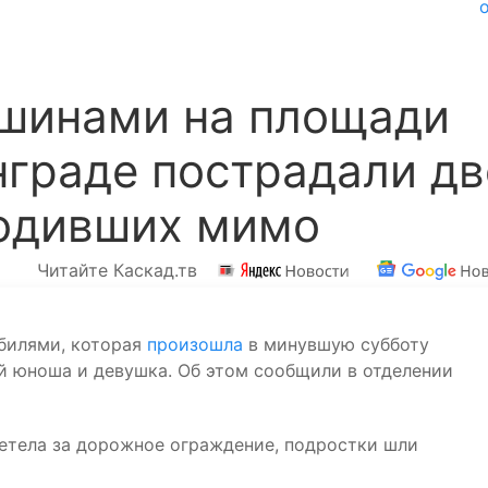
ашинами на площади
нграде пострадали дв
ходивших мимо
Читайте Каскад.тв
билями, которая
произошла
в минувшую субботу
й юноша и девушка. Об этом сообщили в отделении
летела за дорожное ограждение, подростки шли