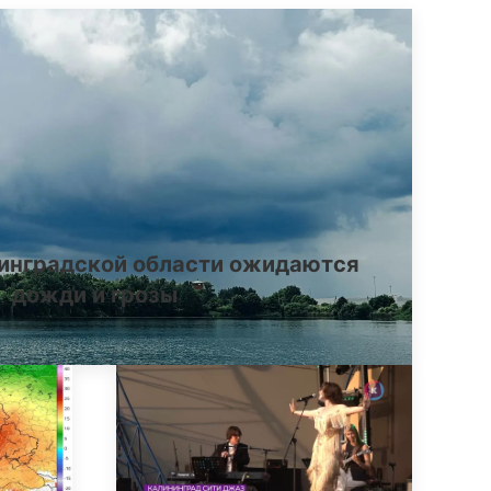
инградской области ожидаются
дожди и грозы