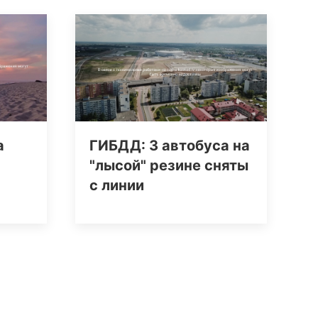
а
ГИБДД: 3 автобуса на
"лысой" резине сняты
с линии