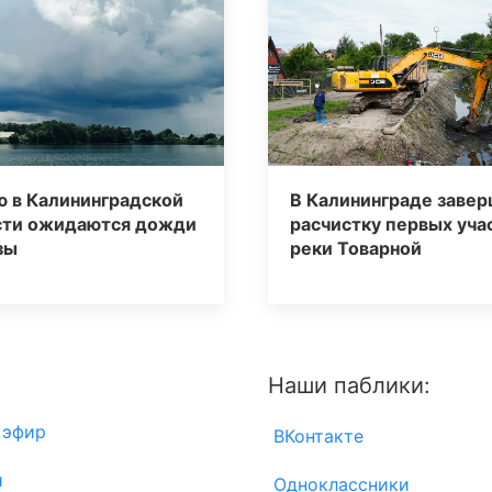
ю в Калининградской
В Калининграде заве
сти ожидаются дожди
расчистку первых уча
зы
реки Товарной
Наши паблики:
 эфир
ВКонтакте
и
Одноклассники