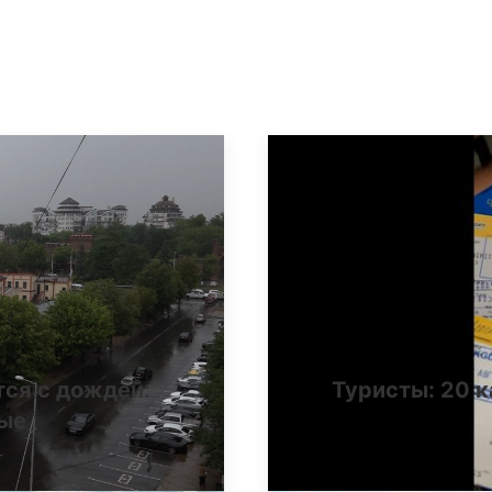
тся с дождей:
Туристы: 20 к
ные