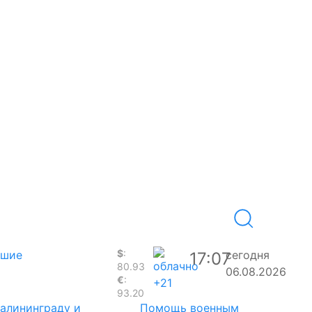
$
:
вшие
сегодня
17:07
80.93
06.08.2026
€
:
+21
93.20
Калининграду и
Помощь военным