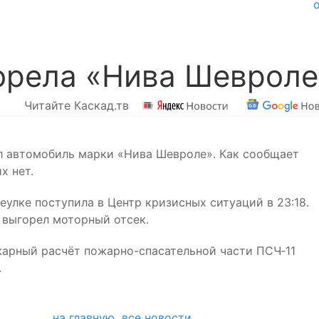
орела «Нива Шевроле
Читайте Каскад.тв
л автомобиль марки «Нива Шевроле». Как сообщает
х нет.
улке поступила в Центр кризисных ситуаций в 23:18.
 выгорел моторный отсек.
арный расчёт пожарно-спасательной части ПСЧ‑11
.
на главную
все новости