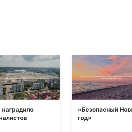
 наградило
«Безопасный Но
налистов
год»