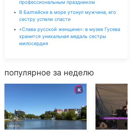
профессиональным праздником
В Балтийске в море утонул мужчина, его
сестру успели спасти
«Слава русской женщине»: в музее Гусева
хранится уникальная медаль сестры
милосердия
популярное за неделю