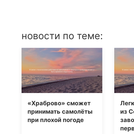
новости по теме:
«Храброво» сможет
Лег
принимать самолёты
из С
при плохой погоде
заво
пер