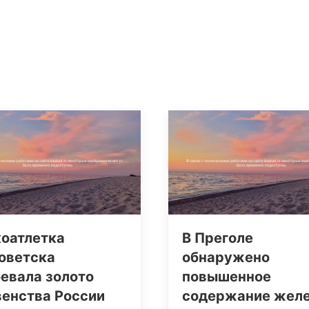
коатлетка
В Преголе
оветска
обнаружено
евала золото
повышенное
венства России
содержание жел