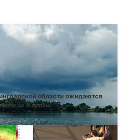
инградской области ожидаются
дожди и грозы