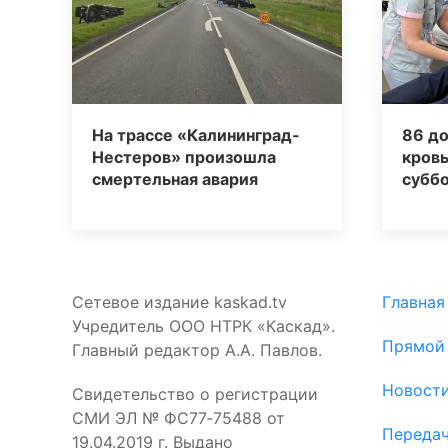
На трассе «Калининград-
86 д
Нестеров» произошла
кровь
смертельная авария
суббо
Сетевое издание kaskad.tv
Главная
Учредитель ООО НТРК «Каскад».
Прямой
Главный редактор А.А. Павлов.
Новост
Свидетельство о регистрации
СМИ ЭЛ № ФС77‑75488 от
Переда
19.04.2019 г. Выдано