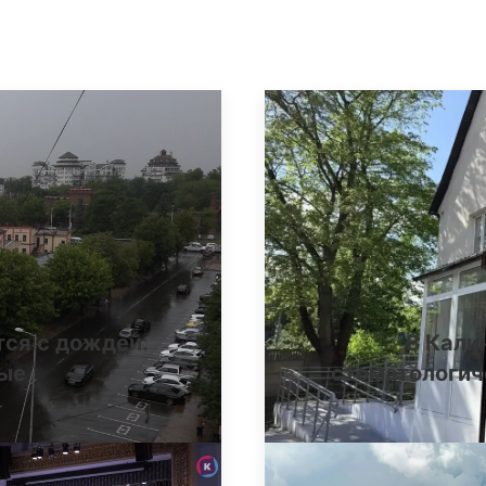
тся с дождей:
В Кали
ные
стоматологич