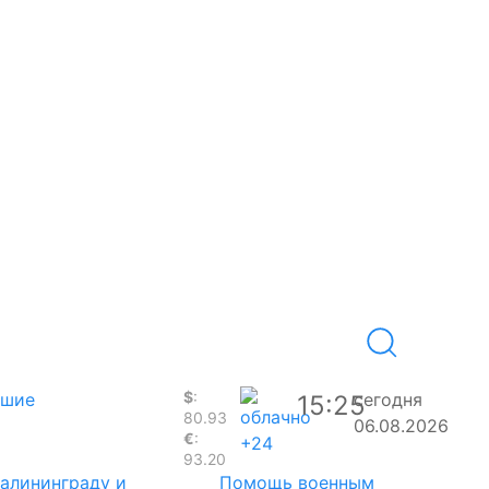
$
:
вшие
сегодня
15:25
80.93
06.08.2026
€
:
+24
93.20
Калининграду и
Помощь военным