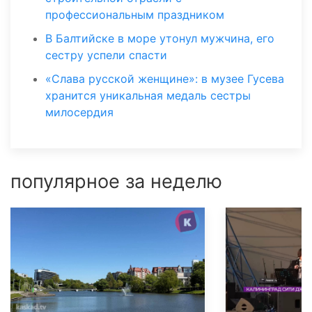
профессиональным праздником
В Балтийске в море утонул мужчина, его
сестру успели спасти
«Слава русской женщине»: в музее Гусева
хранится уникальная медаль сестры
милосердия
популярное за неделю