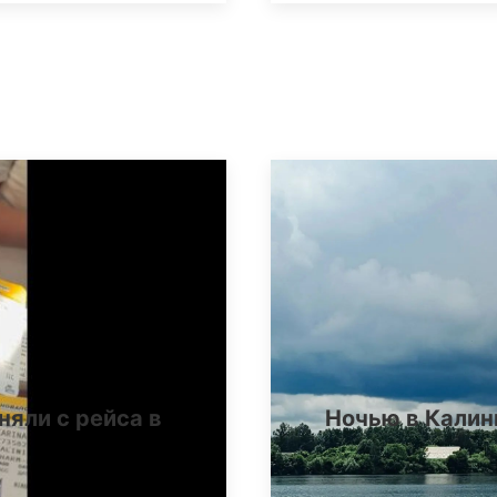
няли с рейса в
Ночью в Калин