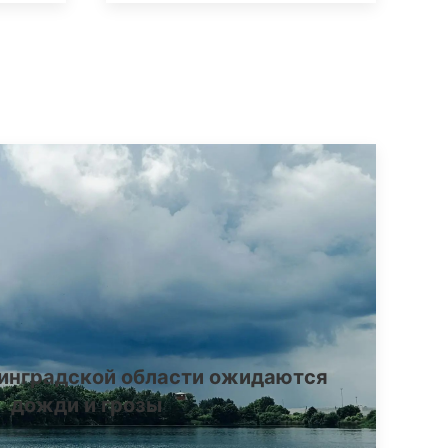
инградской области ожидаются
дожди и грозы