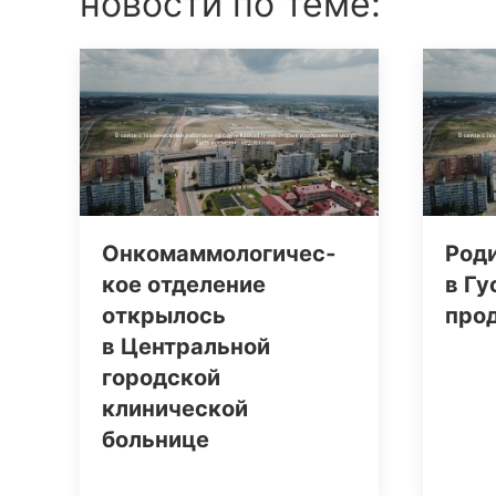
новости по теме:
Онко­маммо­логи­чес­
Род
кое отделение
в Гу
открылось
про
в Центральной
городской
клинической
больнице