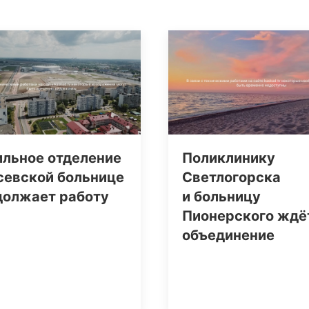
ильное отделение
Поликлинику
севской больнице
Светлогорска
должает работу
и больницу
Пионерского ждё
объединение