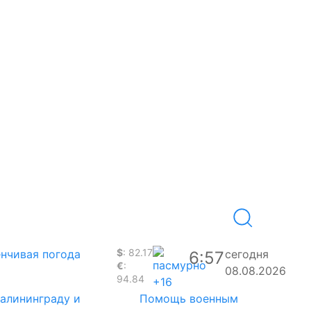
$
: 82.17
нчивая погода
сегодня
6:57
€
:
08.08.2026
94.84
+16
Калининграду и
Помощь военным