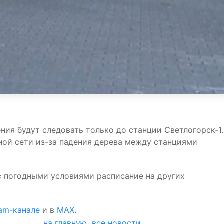
ния будут следовать только до станции Светлогорск-1.
ной сети из-за падения дерева между станциями
с погодными условиями расписание на других
ram-канале
и в
MAX
.
на главную
все новости