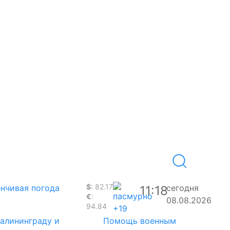
$
: 82.17
нчивая погода
сегодня
11:18
€
:
08.08.2026
94.84
+19
Калининграду и
Помощь военным