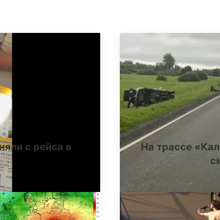
няли с рейса в
На трассе «Ка
с