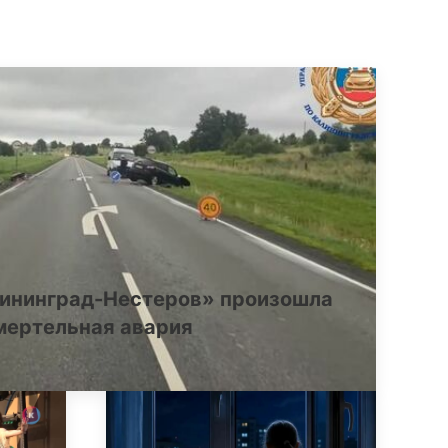
лининград-Нестеров» произошла
мертельная авария