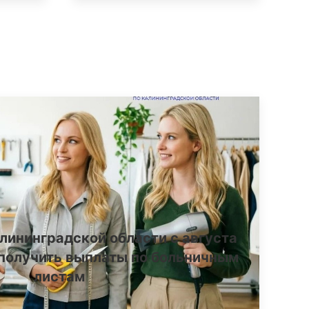
лининградской области с августа
получить выплаты по больничным
листам