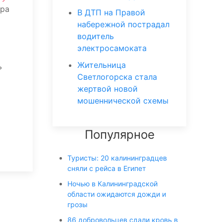
тра
В ДТП на Правой
набережной пострадал
водитель
электросамоката
Жительница
ь
Светлогорска стала
жертвой новой
мошеннической схемы
Популярное
Туристы: 20 калининградцев
сняли с рейса в Египет
Ночью в Калининградской
области ожидаются дожди и
грозы
86 добровольцев сдали кровь в