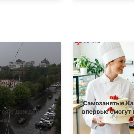
Самозанятые Ка
тся с дождей:
впервые смогут 
ные