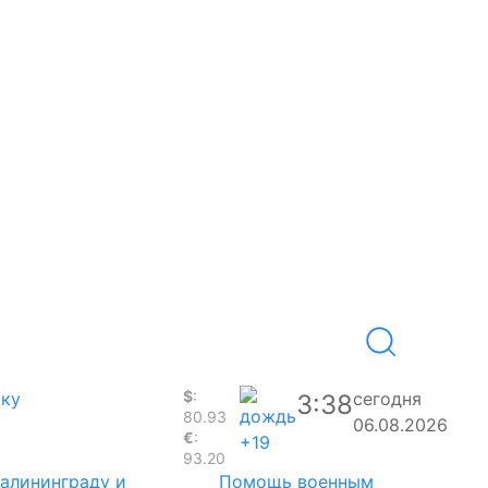
$
:
аку
сегодня
3:38
80.93
06.08.2026
€
:
+19
93.20
Калининграду и
Помощь военным