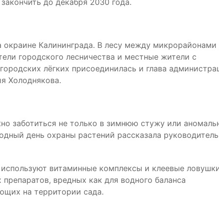
 закончить до декабря 2030 года.
на окраине Калининграда. В лесу между микрорайонами
тели городского лесничества и местные жители с
 городских лёгких присоединилась и глава администра
ия Холоднякова.
жно заботиться не только в зимнюю стужу или аномаль
родный день охраны растений рассказала руководитель
и используют витаминные комплексы и клеевые ловушки
препаратов, вредных как для водного баланса
ающих на территории сада.