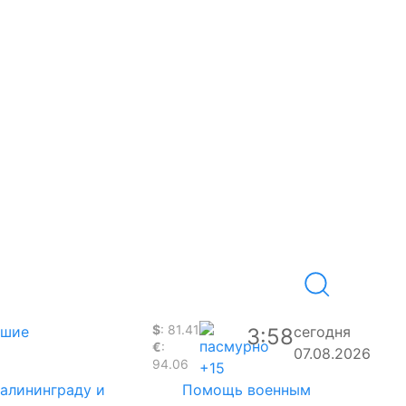
$
: 81.41
вшие
сегодня
3:58
€
:
07.08.2026
94.06
+15
Калининграду и
Помощь военным