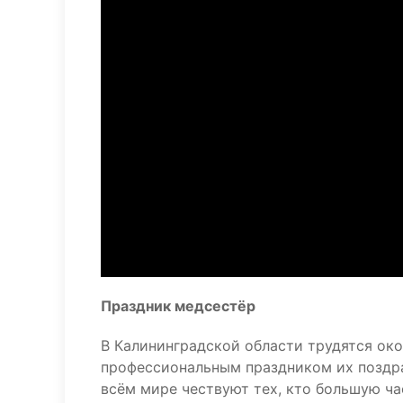
Праздник медсестёр
В Калининградской области трудятся око
профессиональным праздником их поздра
всём мире чествуют тех, кто большую ча