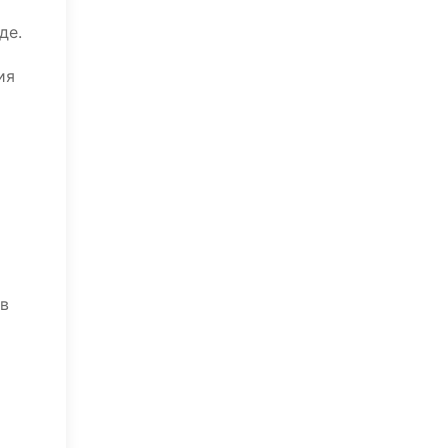
де.
ия
 в