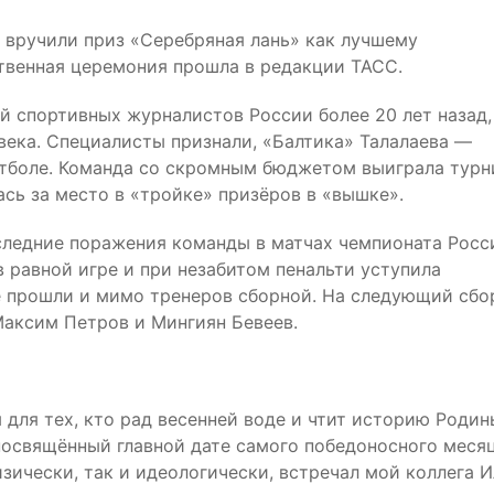
 вручили приз «Серебряная лань» как лучшему
твенная церемония прошла в редакции ТАСС.
 спортивных журналистов России более 20 лет назад,
века. Специалисты признали, «Балтика» Талалаева —
утболе. Команда со скромным бюджетом выиграла турн
ась за место в «тройке» призёров в «вышке».
ледние поражения команды в матчах чемпионата Росс
в равной игре и при незабитом пенальти уступила
не прошли и мимо тренеров сборной. На следующий сбо
Максим Петров и Мингиян Бевеев.
для тех, кто рад весенней воде и чтит историю Родин
посвящённый главной дате самого победоносного меся
изически, так и идеологически, встречал мой коллега 