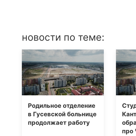
новости по теме:
Родильное отделение
Сту
в Гусевской больнице
Кан
продолжает работу
обр
про