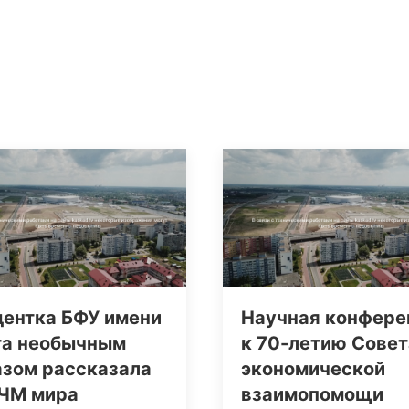
дентка БФУ имени
Научная конфере
та необычным
к 70-летию Совет
азом рассказала
экономической
 ЧМ мира
взаимопомощи