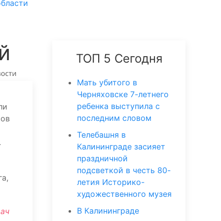
области
й
ТОП 5 Сегодня
Мать убитого в
Черняховске 7-летнего
ребенка выступила с
ли
последним словом
ков
Телебашня в
.
Калининграде засияет
праздничной
подсветкой в честь 80-
а,
летия Историко-
художественного музея
В Калининграде
рач