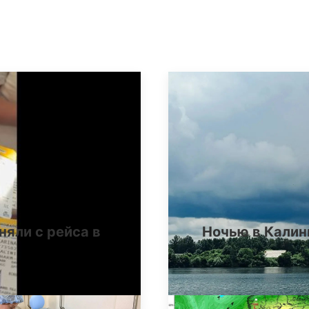
няли с рейса в
Ночью в Калин