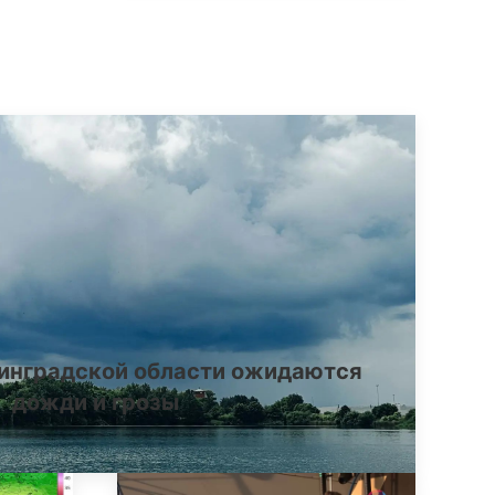
инградской области ожидаются
дожди и грозы