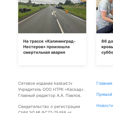
На трассе «Калининград-
86 д
Нестеров» произошла
кровь
смертельная авария
суббо
Сетевое издание kaskad.tv
Главная
Учредитель ООО НТРК «Каскад».
Прямой
Главный редактор А.А. Павлов.
Новост
Свидетельство о регистрации
СМИ ЭЛ № ФС77‑75488 от