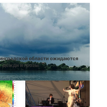
инградской области ожидаются
дожди и грозы