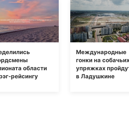
еделились
Международные
ордсмены
гонки на собачьи
пионата области
упряжках пройду
рэг-рейсингу
в Ладушкине