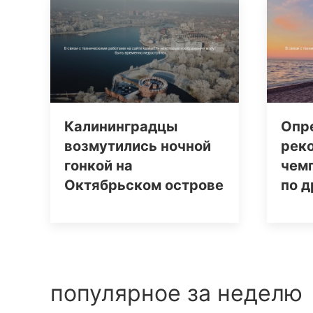
Калининградцы
Опр
возмутились ночной
рек
гонкой на
чем
Октябрьском острове
по д
популярное за неделю