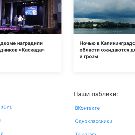
едкоме наградили
Ночью в Калининград
удников «Каскада»
области ожидаются 
и грозы
Наши паблики:
 эфир
ВКонтакте
и
Одноклассники
чи
Telegram