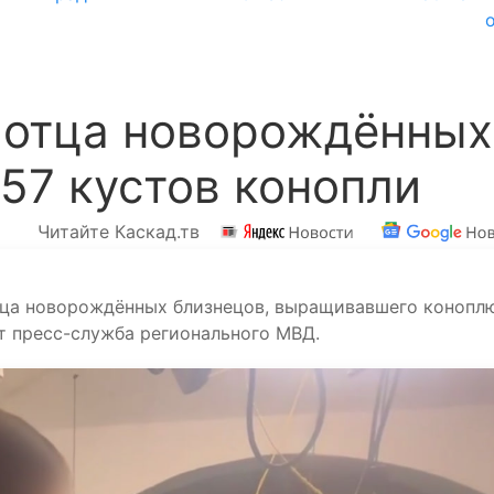
у отца новорождённых
57 кустов конопли
Читайте Каскад.тв
тца новорождённых близнецов, выращивавшего конопл
т пресс-служба регионального МВД.