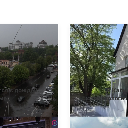
тся с дождей:
В Кали
ные
стоматологич