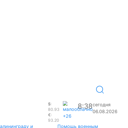
$
:
сегодня
8:38
80.93
06.08.2026
€
:
+26
93.20
Калининграду и
Помощь военным