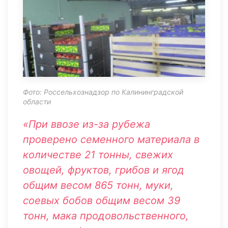
Фото: Россельхознадзор по Калининградской
области
«При ввозе из-за рубежа
проверено семенного материала в
количестве 21 тонны, свежих
овощей, фруктов, грибов и ягод
общим весом 865 тонн, муки,
соевых бобов общим весом 39
тонн, мака продовольственного,