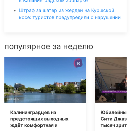
в Калининградском зоопарке
Штраф за шатер из жердей на Куршской
косе: туристов предупредили о нарушении
популярное за неделю
Калининградцев на
Юбилейный 
предстоящих выходных
Сити Джаз» 
ждёт комфортная и
тысяч зрите