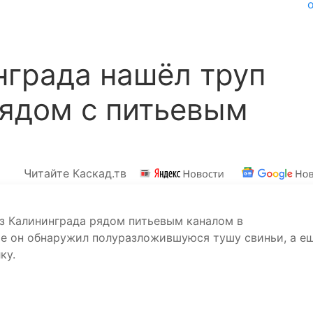
нграда нашёл труп
рядом с питьевым
Читайте Каскад.тв
из Калининграда рядом питьевым каналом в
ье он обнаружил полуразложившуюся тушу свиньи, а е
ку.