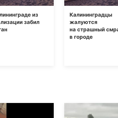
лининграде из
Калининградцы
ализации забил
жалуются
тан
на страшный смр
в городе