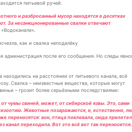
находится питьевой ручей.
вотного и разбросанный мусор находятся в десятках
ияют. За несанкционированные свалки отвечают
в «Водоканале»
.
счезла, как и свалка неподалёку
ая администрация после его сообщения. Но следы явно
ша находились на расстоянии от питьевого канала, всё
розу. Свалка – неизвестные вещества, которые могут
свиньи – грозит более серьёзными последствиями:
 от чумы свиней, может, от сибирской язвы. Это, сами
изоотию. Животные позаражаются, и, естественно, л
же переносятся: вон, птица поклевала, сюда прилете
ез канал переходила. Вот это всё вот так переносится.