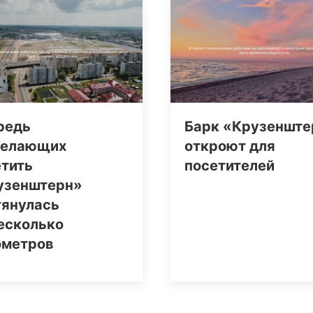
редь
Барк «Крузенште
желающих
откроют для
етить
посетителей
узенштерн»
тянулась
есколько
ометров