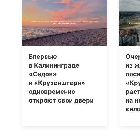
Впервые
Оче
в Калининграде
из 
«Седов»
пос
и «Крузенштерн»
«Кр
одновременно
рас
откроют свои двери
на н
кил