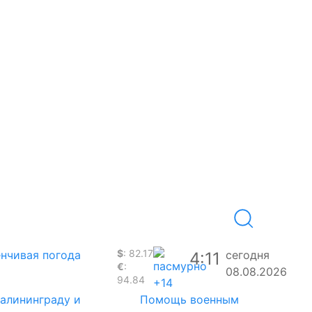
$
: 82.17
нчивая погода
сегодня
4:11
€
:
08.08.2026
94.84
+14
Калининграду и
Помощь военным