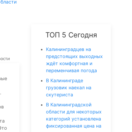
области
ТОП 5 Сегодня
Калининградцев на
предстоящих выходных
ждёт комфортная и
переменчивая погода
вые
В Калининграде
грузовик наехал на
.
скутериста
В Калининградской
ов
области для некоторых
категорий установлена
та
фиксированная цена на
Это