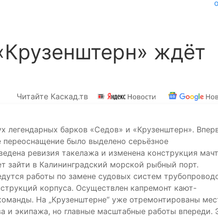
«Крузенштерн» ждёт
Читайте Каскад.тв
ух легендарных барков «Седов» и «Крузенштерн». Впер
е переоснащение было выделено серьёзное
ведена ревизия такелажа и изменена конструкция мачт
ет зайти в Калининградский морской рыбный порт.
ведутся работы по замене судовых систем трубопровод
нструкций корпуса. Осуществлен капремонт кают-
команды. На „Крузенштерне“ уже отремонтированы мес
а и экипажа, но главные масштабные работы впереди. 