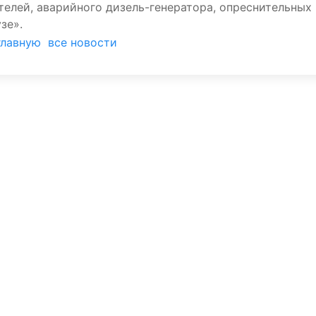
телей, аварийного дизель-генератора, опреснительных
зе».
главную
все новости