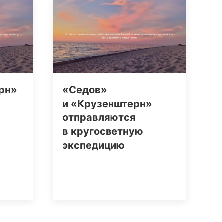
рн»
«Седов»
и «Крузенштерн»
отправляются
в кругосветную
экспедицию