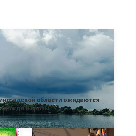
инградской области ожидаются
дожди и грозы