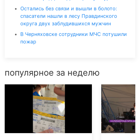
Остались без связи и вышли в болото:
спасатели нашли в лесу Правдинского
округа двух заблудившихся мужчин
В Черняховске сотрудники МЧС потушили
пожар
популярное за неделю