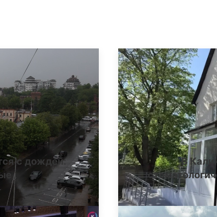
тся с дождей:
В Кали
ные
стоматологич