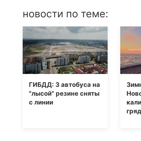
новости по теме:
ГИБДД: 3 автобуса на
Зим
"лысой" резине сняты
Ново
с линии
кал
гря