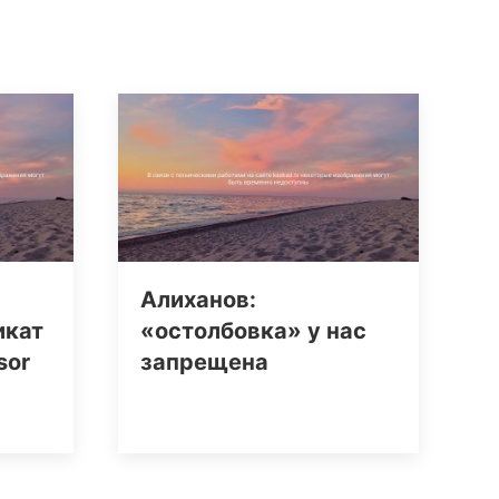
Алиханов:
икат
«остолбовка» у нас
sor
запрещена