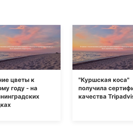
ние цветы к
"Куршская коса"
му году - на
получила сертиф
ининградских
качества Tripаdvi
дках