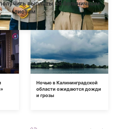
получить выплаты по больничным
листам
и
Ночью в Калининградской
а»
области ожидаются дожди
и грозы