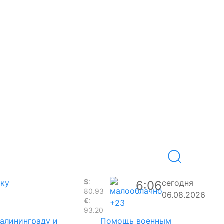
$
:
аку
сегодня
6:06
80.93
06.08.2026
€
:
+23
93.20
Калининграду и
Помощь военным