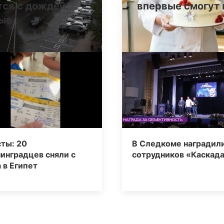
тся с дождей:
впервые смогут 
ные
ты: 20
В Следкоме наградил
инградцев сняли с
сотрудников «Каскад
 в Египет