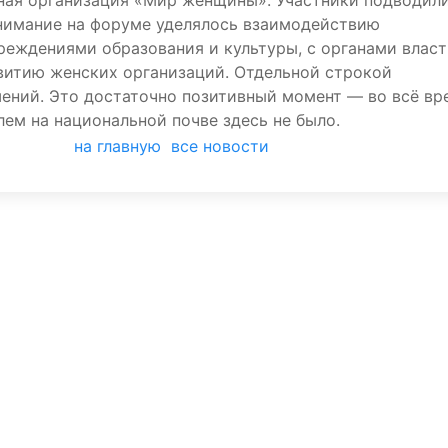
ная организация «Мир женщины». Участники подводил
внимание на форуме уделялось взаимодействию
реждениями образования и культуры, с органами влас
звитию женских организаций. Отдельной строкой
ений. Это достаточно позитивный момент — во всё вр
ем на национальной почве здесь не было.
на главную
все новости