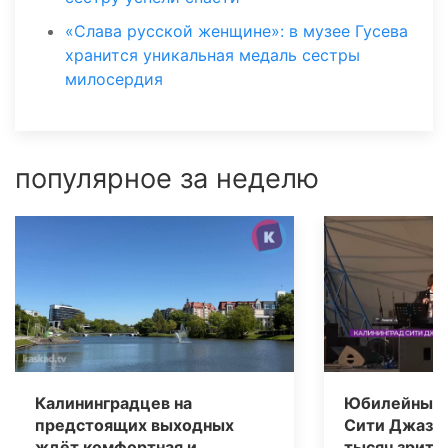
«Слава русской женщине»: в музее Гусева
хранится уникальная медаль сестры
милосердия
популярное за неделю
Калининградцев на
Юбилейный 
предстоящих выходных
Сити Джаз» 
ждёт комфортная и
тысяч зрите