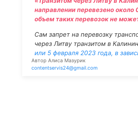
«Транзитом через Литву в Кали
направлении перевезено около 0
объем таких перевозок не может
Сам запрет на перевозку трансп
через Литву транзитом в Калини
или 5 февраля 2023 года, в зави
Автор
Алиса Мазурик
contentservis24@gmail.com