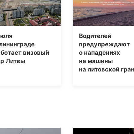
июля
Водителей
алининграде
предупреждают
аботает визовый
о нападениях
тр Литвы
на машины
на литовской гра