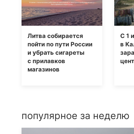
Литва собирается
С 1 
пойти по пути России
в К
и убрать сигареты
зар
с прилавков
цен
магазинов
популярное за неделю