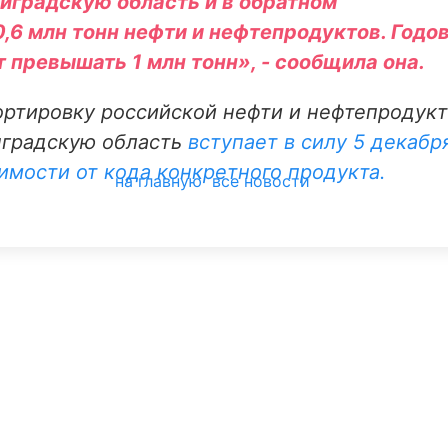
ниградскую область и в обратном
,6 млн тонн нефти и нефтепродуктов. Годо
 превышать 1 млн тонн», - сообщила она.
ортировку российской нефти и нефтепродукт
нградскую область
вступает в силу 5 декабр
симости от кода конкретного продукта.
на главную
все новости