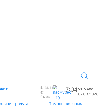
$
: 81.41
вшие
сегодня
7:04
€
:
07.08.2026
94.06
+19
Калининграду и
Помощь военным