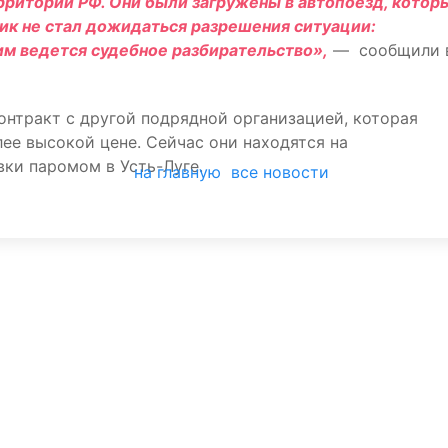
рритории РФ. Они были загружены в автопоезд, котор
чик не стал дожидаться разрешения ситуации:
ним ведется судебное разбирательство»,
— сообщили 
онтракт с другой подрядной организацией, которая
лее высокой цене. Сейчас они находятся на
ки паромом в Усть-Луге.
на главную
все новости