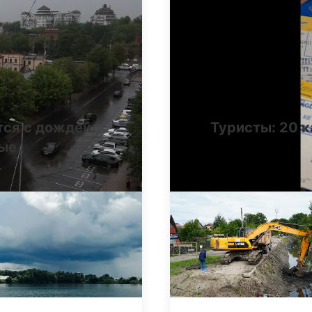
тся с дождей:
Туристы: 20 к
ные