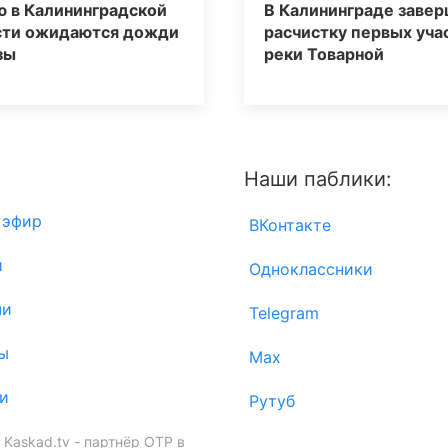
ю в Калининградской
В Калининграде заве
сти ожидаются дожди
расчистку первых уча
зы
реки Товарной
Наши паблики:
 эфир
ВКонтакте
и
Одноклассники
чи
Telegram
ы
Max
и
Рутуб
Kaskad.tv - партнёр ОТР в