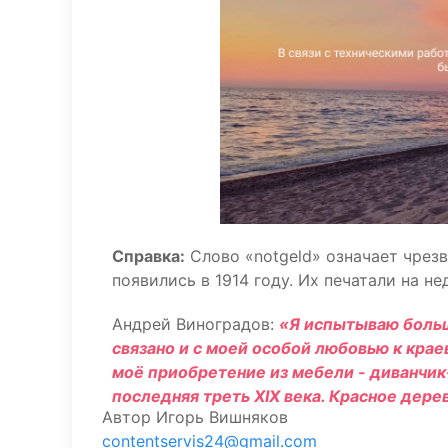
Справка:
Слово «notgeld» означает чрез
появились в 1914 году. Их печатали на не
Андрей Виноградов:
«Я испытываю больш
связано и с моей особой любовью к крае
моё приобретение из мебели - диванчик-
последняя треть XIX века. Красное дерев
Автор
Игорь Вишняков
contentservis24@gmail.com