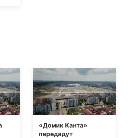
а
«Домик Канта»
передадут