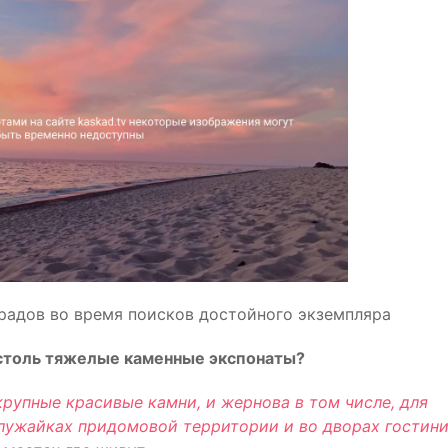
радов во время поисков достойного экземпляра
 столь тяжелые каменные экспонаты?
крупные красивые камни, и жернова в том числе, для
лужайках придомовой территории и во дворах гостини