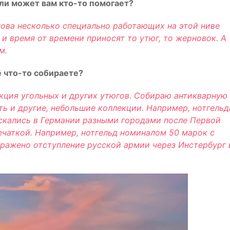
или может вам кто-то помогает?
нова несколько специально работающих на этой ниве
 и время от времени приносят то утюг, то жерновок. А
м.
 что-то собираете?
екция угольных и других утюгов. Собираю антикварную
ть и другие, небольшие коллекции. Например, нотгельд
скались в Германии разными городами после Первой
ечаткой. Например, нотгельд номиналом 50 марок с
бражено отступление русской армии через Инстербург 