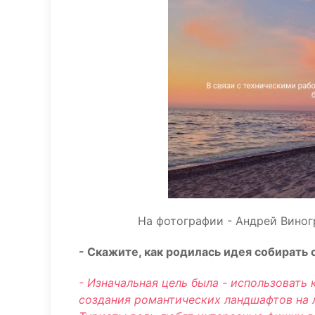
На фотографии - Андрей Виног
- Скажите, как родилась идея собирать
- Изначальная цель была - использовать 
создания романтических ландшафтов на 