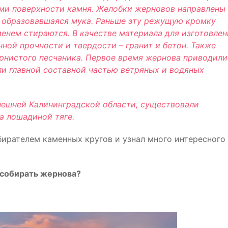
ми поверхности камня. Желобки жерновов направлены 
я образовавшаяся мука. Раньше эту режущую кромку
менем стираются. В качестве материала для изготовлен
ой прочности и твердости – гранит и бетон. Также
ернистого песчаника. Первое время жернова приводили
ли главной составной частью ветряных и водяных
нешней Калининградской области, существовали
а лошадиной тяге.
бирателем каменных кругов и узнал много интересного
 собирать жернова?