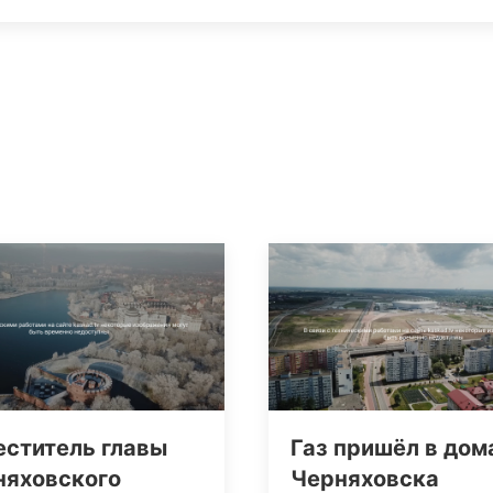
еститель главы
Газ пришёл в дом
няховского
Черняховска