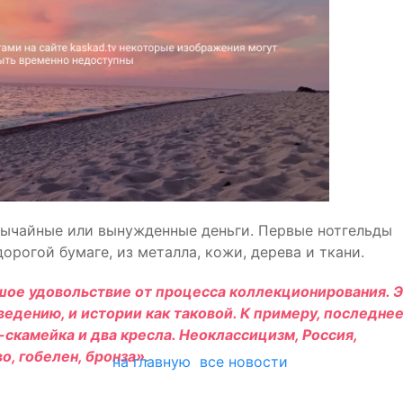
вычайные или вынужденные деньги. Первые нотгельды
дорогой бумаге, из металла, кожи, дерева и ткани.
ое удовольствие от процесса коллекционирования. 
ведению, и истории как таковой. К примеру, последне
скамейка и два кресла. Неоклассицизм, Россия,
о, гобелен, бронза»
.
на главную
все новости