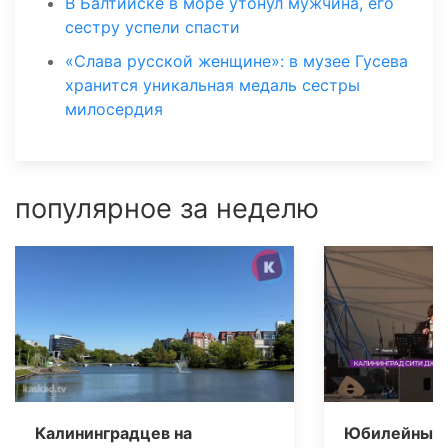
В Балтийске в море утонул мужчина, его
сестру успели спасти
«Слава русской женщине»: в музее Гусева
хранится уникальная медаль сестры
милосердия
популярное за неделю
Калининградцев на
Юбилейный 