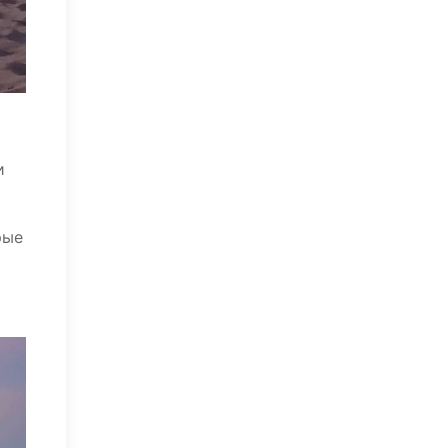
и
рые