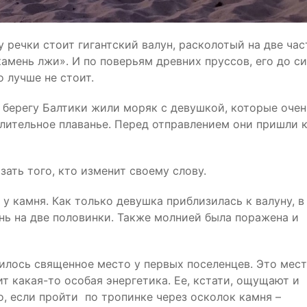
 речки стоит гигантский валун, расколотый на две час
камень лжи». И по поверьям древних пруссов, его до с
но лучше не стоит.
 берегу Балтики жили моряк с девушкой, которые очен
лительное плаванье. Перед отправлением они пришли 
ать того, кто изменит своему слову.
у камня. Как только девушка приблизилась к валуну, в
нь на две половинки. Также молнией была поражена и
илось священное место у первых поселенцев. Это мес
ит какая-то особая энергетика. Ее, кстати, ощущают и
о, если пройти по тропинке через осколок камня –