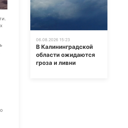
ти.
их
06.08.2026 15:23
ь
В Калининградской
к
области ожидаются
гроза и ливни
то