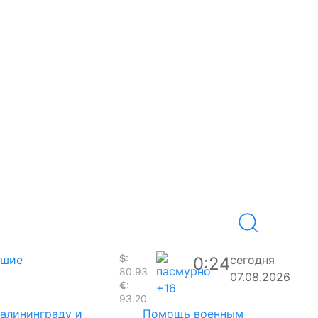
$
:
вшие
сегодня
0:24
80.93
07.08.2026
€
:
+16
93.20
Калининграду и
Помощь военным