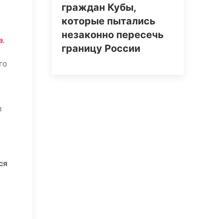
граждан Кубы,
которые пытались
незаконно пересечь
а.
границу России
го
л
ся