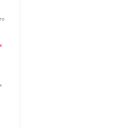
го
х
и
а