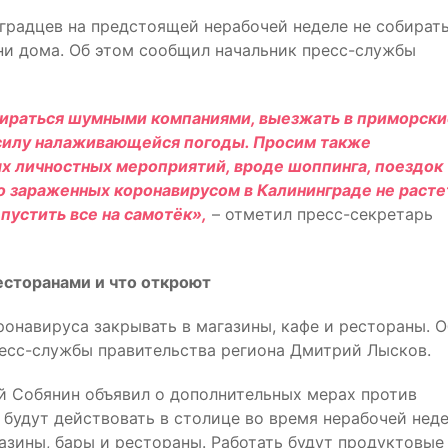
градцев на предстоящей нерабочей неделе не собират
ни дома. Об этом сообщил начальник пресс-службы
ираться шумными компаниями, выезжать в приморски
 силу налаживающейся погоды. Просим также
х личностных мероприятий, вроде шоппинга, поездок
о зараженных коронавирусом в Калининграде не расте
 пустить все на самотёк»,
– отметил пресс-секретарь
есторанами и что откроют
ронавируса закрывать в магазины, кафе и рестораны. О
есс-службы правительства региона Дмитрий Лысков.
й Собянин объявил о дополнительных мерах против
будут действовать в столице во время нерабочей неде
азины, бары и рестораны. Работать будут продуктовые