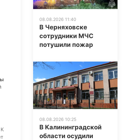
08.08.2026 11:40
В Черняховске
сотрудники МЧС
потушили пожар
мы
й
08.08.2026 10:25
В Калининградской
 К
области осудили
ет