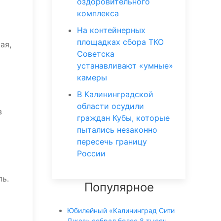
оздоровительного
комплекса
На контейнерных
площадках сбора ТКО
ая,
Советска
устанавливают «умные»
камеры
В Калининградской
области осудили
в
граждан Кубы, которые
пытались незаконно
пересечь границу
России
ль.
Популярное
Юбилейный «Калининград Сити
Джаз» собрал более 8 тысяч