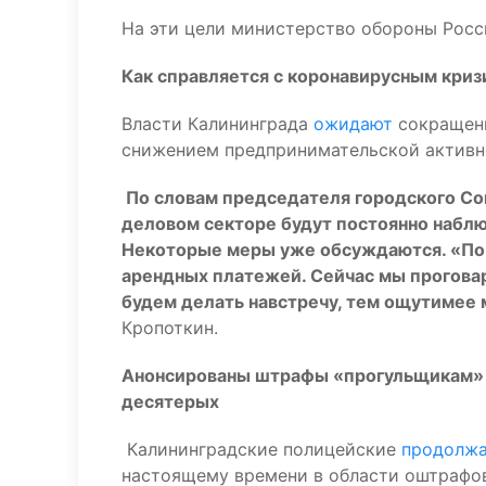
На эти цели министерство обороны Росси
Как справляется с коронавирусным криз
Власти Калининграда
ожидают
сокращени
снижением предпринимательской активно
По словам председателя городского Сов
деловом секторе будут постоянно набл
Некоторые меры уже обсуждаются. «По 
арендных платежей. Сейчас мы проговар
будем делать навстречу, тем ощутимее м
Кропоткин.
Анонсированы штрафы «прогульщикам» к
десятерых
Калининградские полицейские
продолж
настоящему времени в области оштрафо