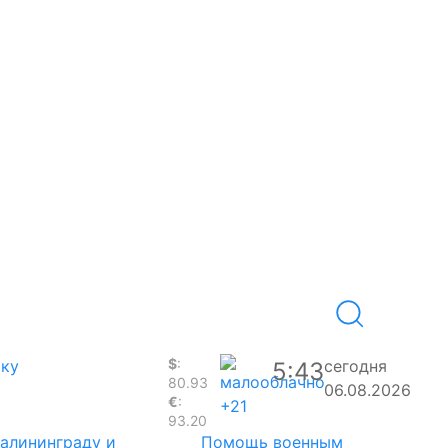
$
:
аку
сегодня
5:43
80.93
06.08.2026
€
:
+21
93.20
Калининграду и
Помощь военным