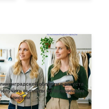
лининградской области с августа
получить выплаты по больничным
листам