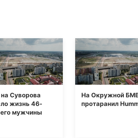
 на Суворова
На Окружной БМ
ло жизнь 46-
протаранил Нum
него мужчины