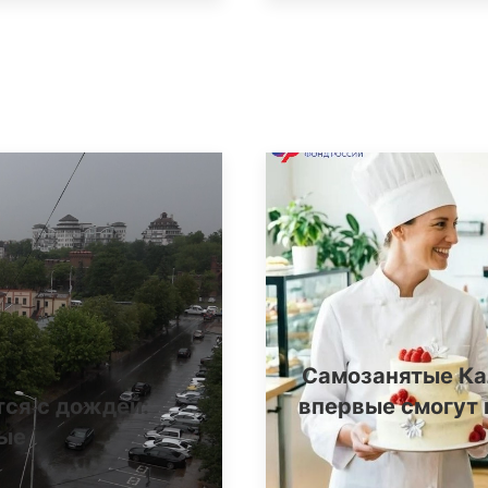
Самозанятые Ка
тся с дождей:
впервые смогут 
ные