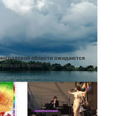
инградской области ожидаются
дожди и грозы