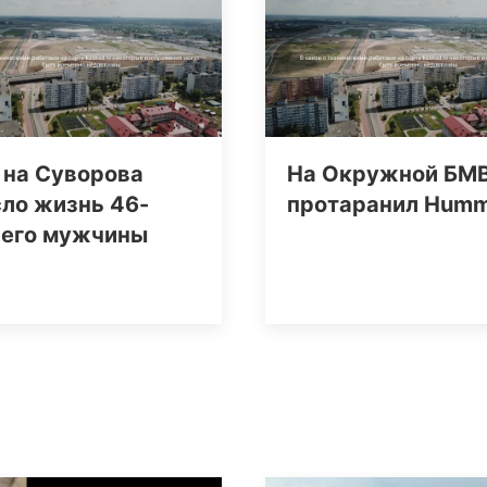
 на Суворова
На Окружной БМ
ло жизнь 46-
протаранил Нum
него мужчины