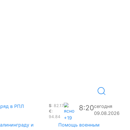
$
: 82.17
дряд в РПЛ
сегодня
8:20
€
:
09.08.2026
94.84
+19
Калининграду и
Помощь военным