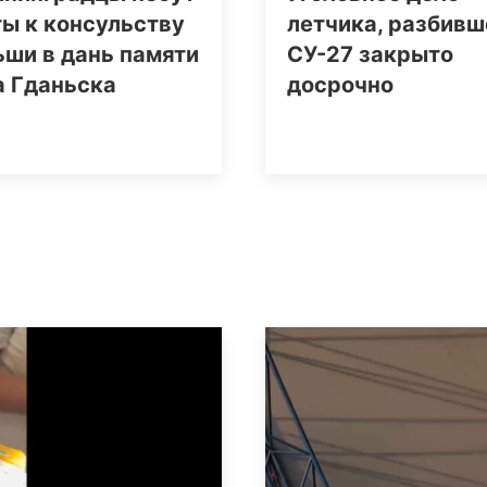
ы к консульству
летчика, разбивш
ши в дань памяти
СУ-27 закрыто
а Гданьска
досрочно