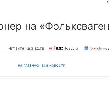
онер на «Фольксваге
Читайте Каскад.тв
на главную
все новости