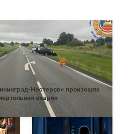
лининград-Нестеров» произошла
мертельная авария