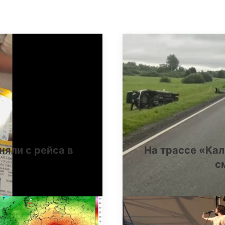
няли с рейса в
На трассе «Ка
с