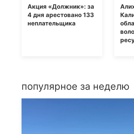
Акция «Должник»: за
Алих
4 дня арестовано 133
Кал
неплательщика
обла
вол
рес
популярное за неделю