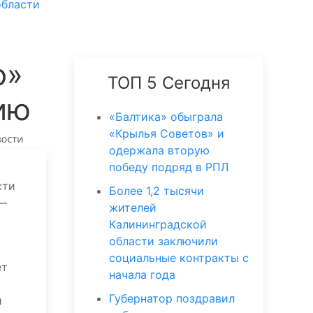
области
о»
ТОП 5 Сегодня
ию
«Балтика» обыграла
«Крылья Советов» и
одержала вторую
победу подряд в РПЛ
сти
Более 1,2 тысячи
 —
жителей
Калининградской
области заключили
социальные контракты с
ёт
начала года
Губернатор поздравил
и