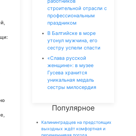
работников
строительной отрасли с
профессиональным
й,
праздником
В Балтийске в море
щи:
утонул мужчина, его
сестру успели спасти
«Слава русской
женщине»: в музее
.
Гусева хранится
уникальная медаль
сестры милосердия
но
Популярное
е,
Калининградцев на предстоящих
выходных ждёт комфортная и
переменчивая погода