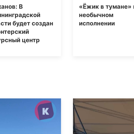
анов: В
«Ёжик в тумане» 
ининградской
необычном
сти будет создан
исполнении
онтерский
урсный центр