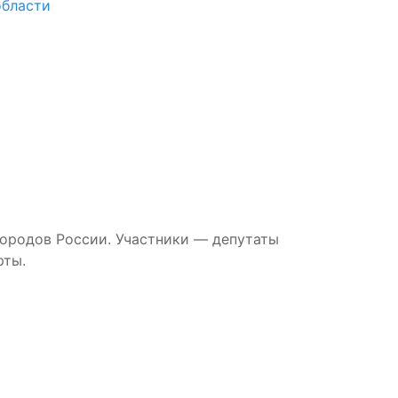
области
городов России. Участники — депутаты
рты.