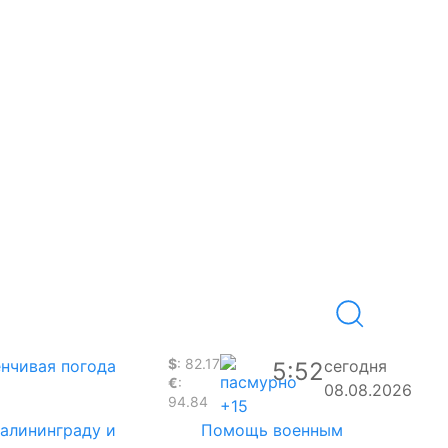
$
: 82.17
нчивая погода
сегодня
5:52
€
:
08.08.2026
94.84
+15
Калининграду и
Помощь военным